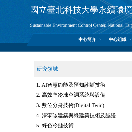
跳
國
立臺北科技大學永續環
到
主
要
Sustainable Environment Control Center, National Tai
內
容
:
中心簡介
中心組織
區
研究領域
1. AI智慧節能及預知診斷技術
2. 高效率冷凍空調系統與設備
3. 數位分身技術(Digital Twin)
4. 淨零碳建築與綠建築技術及認證
5. 綠色冷鏈技術